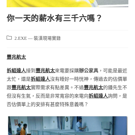
你一天的薪水有三千六嗎？
2.EXE — 裝潢現場實錄
豐兆航太
拆組達人
接到
豐兆航太
來電要採購
辦公家具
，可能是最近
太忙，還是
拆組達人
沒有睡好一時恍神，傳過去的估價單
跟
豐兆航太
實際需求有點差異。不過
豐兆航太
的鍾先生不
但沒有生氣，反而是非常寬容的來電向
拆組達人
詢問，是
否估價單上的安排有甚麼特殊意義嗎？