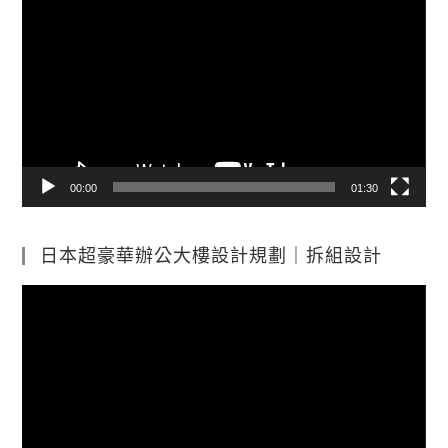
訊
播
放
器
00:00
01:30
日本超豪華辦公大樓設計規劃｜拆組設計
視
訊
播
放
器