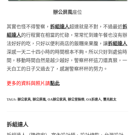
辦公屏風
座位
其實也怪不得警察，
拆組達人
超速就是不對，不過最近
拆
組達人
的行程實在相當的忙碌，常常忙到連午餐也沒有辦
法好好的吃，只好以便利商店的飯糰來果腹，讓
拆組達人
深感一天二十四小時的時間根本不夠。所以只好到處偷時
間，移動時間自然是越少越好，警察杯杯這刀還真狠，一
天白工的日子又過去了，感謝警察杯杯的努力。
更多的資料與照片請
點此
TAGS:
辦公家具
,
辦公屏風
,
OA辦公家具
,
辦公室裝修
,
OA拆達人
,
豐兆航太
拆組達人