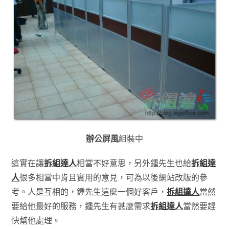
辦公屏風
組裝中
這實在讓
拆組達人
相當不好意思，另外鍾先生也給
拆組達
人
很多相當中肯且實用的意見，可為以後網站改版的參
考。人是互相的，鍾先生這麼一個好客戶，
拆組達人
當然
要給他最好的服務，鍾先生有甚麼需求
拆組達人
當然要趕
快幫他處理。