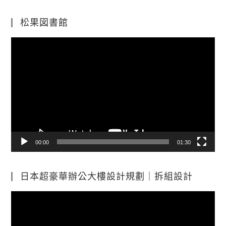
松果図書館
視
訊
播
放
器
00:00
01:30
日本超豪華辦公大樓設計規劃｜拆組設計
視
訊
播