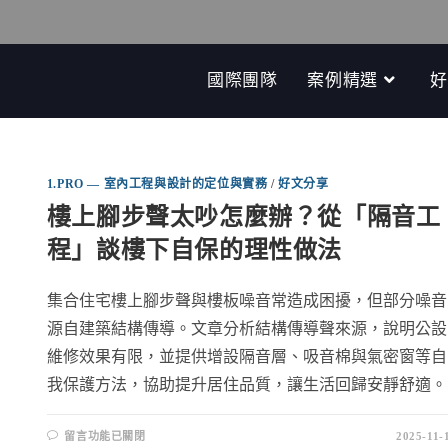
國際團隊
案例精選
好
1.PRO — 室內工程與設計的定位與實務
/
好文分享
樓上腳步聲太吵怎麼辦？從「隔音工
程」談樓下自保的理性做法
集合住宅樓上腳步聲與樓板噪音常造成困擾，但部分噪音
源自建築結構傳導。文章分析結構傳導聲來源，說明公設
維修效果有限，並提供增設隔音層、吸音棉與氣密窗等自
我保護方法，協助提升居住品質，讓生活回歸安靜舒適。
留言功能已關閉
2025-11-