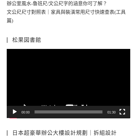
辦公室風水-魯班尺/文公尺字的涵意你可了解？
文公尺尺寸對照表｜家具與裝潢常用尺寸快速查表(工具
篇)
松果図書館
視
訊
播
放
器
00:00
01:30
日本超豪華辦公大樓設計規劃｜拆組設計