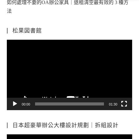
如何處理不要的OA辦公家具｜退租清空最有效的 3 種方
法
松果図書館
視
訊
播
放
器
00:00
01:30
日本超豪華辦公大樓設計規劃｜拆組設計
視