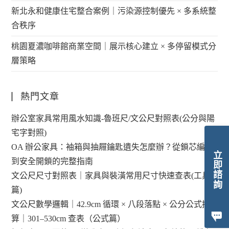
新北永和健康住宅整合案例｜污染源控制優先 × 多系統整
合秩序
桃園夏濃咖啡館商業空間｜展示核心建立 × 多停留模式分
層策略
熱門文章
辦公室家具常用風水知識-魯班尺/文公尺對照表(公分與陽
宅字對照)
OA 辦公家具：袖箱與抽屜鑰匙遺失怎麼辦？從鎖芯編碼
立即諮詢
到安全開鎖的完整指南
文公尺尺寸對照表｜家具與裝潢常用尺寸快速查表(工具
篇)
文公尺數學邏輯｜42.9cm 循環 × 八段落點 × 公分公式換
算｜301–530cm 查表（公式篇）