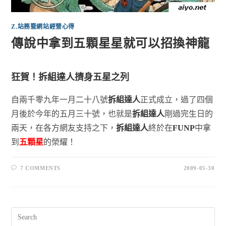
Z.站務暨網站經營心得
傳說中拿到五顆星星就可以招換神龍
狂賀！
拆組達人
擠身五星之列
自兩千零九年一月二十八號
拆組達人
正式成立，過了四個
月後於今年的五月三十號，也就是
拆組達人
剛過完生日的
兩天，在各方網友支持之下，
拆組達人
終於在
FUNP
中拿
到
五顆星
的榮耀！
7 COMMENTS
2009-05-30