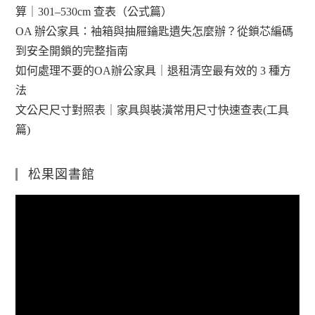
算｜301–530cm 查表（公式篇）
OA 辦公家具：袖箱與抽屜鑰匙遺失怎麼辦？從鎖芯編碼
到安全開鎖的完整指南
如何處理不要的OA辦公家具｜退租清空最有效的 3 種方
法
文公尺尺寸對照表｜家具與裝潢常用尺寸快速查表(工具
篇)
松果図書館
視
訊
播
放
器