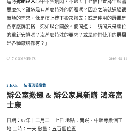
這時
拆組達人
心中不禁納悶，不過五十七個位置為什麼需
要麼久？難道是有甚麼特殊的問題嗎？因為之前就遇過很
麻煩的需求，像是樓上樓下搬來搬去；或是使用的
屏風
是
各家廠牌混搭，宛如聯合國般。便問道：「請問只是座位
的重新安排嗎？沒甚麼特殊的要求？或是你們使用的
屏風
是各種廠牌都有？」
7 COMMENTS
2009-08-11
2.EXE — 裝潢現場實錄
辦公室搬遷 & 辦公家具新購-鴻海富
士康
日期：97年十二月二十七日 地點：南崁、中壢等數個工
地 工時：一天 數量：五百個位置