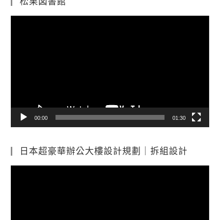
松果図書館
視
訊
播
放
器
00:00
01:30
日本超豪華辦公大樓設計規劃｜拆組設計
視
訊
播
放