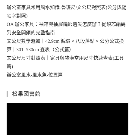
辦公室家具常用風水知識-魯班尺/文公尺對照表(公分與陽
宅字對照)
OA 辦公家具：袖箱與抽屜鑰匙遺失怎麼辦？從鎖芯編碼
到安全開鎖的完整指南
文公尺數學邏輯｜42.9cm 循環 × 八段落點 × 公分公式換
算｜301–530cm 查表（公式篇）
文公尺尺寸對照表｜家具與裝潢常用尺寸快速查表(工具
篇)
辦公室風水-風水魚-位置篇
松果図書館
視
訊
播
放