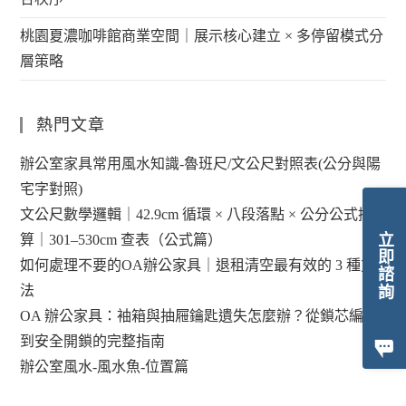
桃園夏濃咖啡館商業空間｜展示核心建立 × 多停留模式分
層策略
熱門文章
辦公室家具常用風水知識-魯班尺/文公尺對照表(公分與陽
宅字對照)
文公尺數學邏輯｜42.9cm 循環 × 八段落點 × 公分公式換
立即諮詢
算｜301–530cm 查表（公式篇）
如何處理不要的OA辦公家具｜退租清空最有效的 3 種方
法
OA 辦公家具：袖箱與抽屜鑰匙遺失怎麼辦？從鎖芯編碼
到安全開鎖的完整指南
辦公室風水-風水魚-位置篇