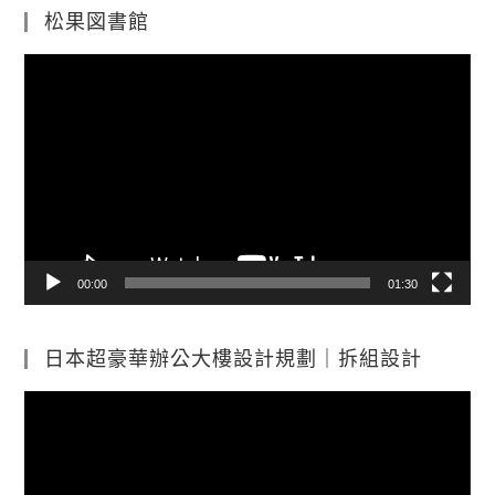
松果図書館
視
訊
播
放
器
00:00
01:30
日本超豪華辦公大樓設計規劃｜拆組設計
視
訊
播