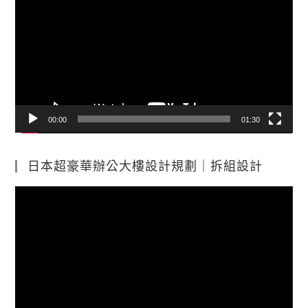
訊
播
放
器
00:00
01:30
日本超豪華辦公大樓設計規劃｜拆組設計
視
訊
播
放
器