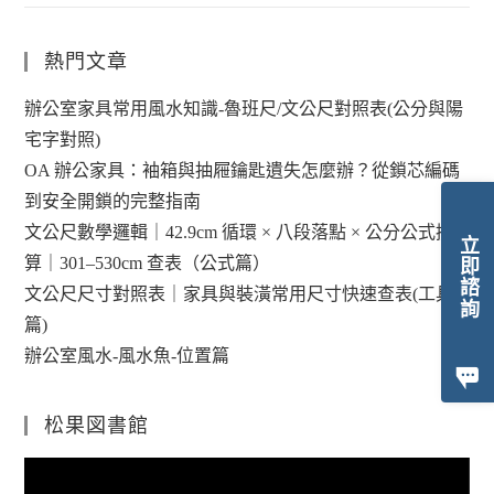
熱門文章
辦公室家具常用風水知識-魯班尺/文公尺對照表(公分與陽
宅字對照)
OA 辦公家具：袖箱與抽屜鑰匙遺失怎麼辦？從鎖芯編碼
到安全開鎖的完整指南
文公尺數學邏輯｜42.9cm 循環 × 八段落點 × 公分公式換
立即諮詢
算｜301–530cm 查表（公式篇）
文公尺尺寸對照表｜家具與裝潢常用尺寸快速查表(工具
篇)
辦公室風水-風水魚-位置篇
松果図書館
視