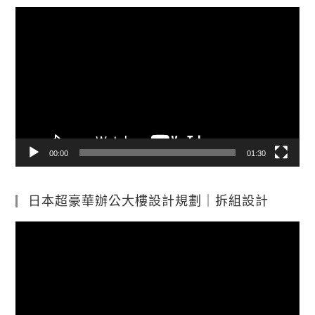
視
訊
播
放
器
00:00
01:30
日本超豪華辦公大樓設計規劃｜拆組設計
視
訊
播
放
器