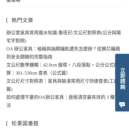
層策略
熱門文章
辦公室家具常用風水知識-魯班尺/文公尺對照表(公分與陽
宅字對照)
OA 辦公家具：袖箱與抽屜鑰匙遺失怎麼辦？從鎖芯編碼
到安全開鎖的完整指南
文公尺數學邏輯｜42.9cm 循環 × 八段落點 × 公分公式換
立即諮詢
算｜301–530cm 查表（公式篇）
文公尺尺寸對照表｜家具與裝潢常用尺寸快速查表(工具
篇)
如何處理不要的OA辦公家具｜退租清空最有效的 3 種方
法
松果図書館