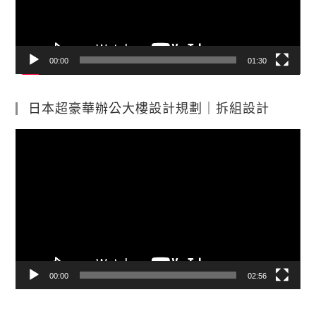
器
00:00
01:30
日本超豪華辦公大樓設計規劃｜拆組設計
視
訊
播
放
器
00:00
02:56