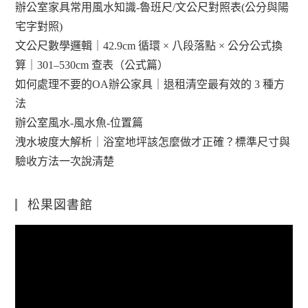
辦公室家具常用風水知識-魯班尺/文公尺對照表(公分與陽
宅字對照)
文公尺數學邏輯｜42.9cm 循環 × 八段落點 × 公分公式換
算｜301–530cm 查表（公式篇）
如何處理不要的OA辦公家具｜退租清空最有效的 3 種方
法
辦公室風水-風水魚-位置篇
洩水坡度大解析｜浴室地坪該怎麼做才正確？標準尺寸與
驗收方法一次說清楚
松果図書館
視
訊
播
放