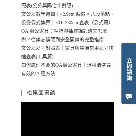
照表(公分與陽宅字對照)
文公尺數學邏輯｜42.9cm 循環 × 八段落點 ×
公分公式換算｜301–530cm 查表（公式篇）
OA 辦公家具：袖箱與抽屜鑰匙遺失怎麼
辦？從鎖芯編碼到安全開鎖的完整指南
文公尺尺寸對照表｜家具與裝潢常用尺寸快
速查表(工具篇)
立即諮詢
如何處理不要的OA辦公家具｜退租清空最
有效的 3 種方法
松果図書館
視
訊
播
放