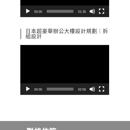
器
00:00
01:30
日本超豪華辦公大樓設計規劃｜拆
組設計
視
訊
播
放
器
00:00
02:56