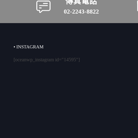
傳真電話
02-2243-8822
• INSTAGRAM
[oceanwp_instagram id="14595"]