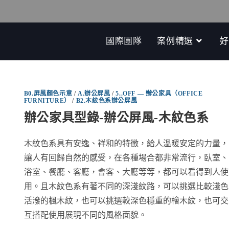
國際團隊
案例精選
好
B0.屏風顏色示意
/
A.辦公屏風
/
5..OFF — 辦公家具（OFFICE
FURNITURE）
/
B2.木紋色系辦公屏風
辦公家具型錄-辦公屏風-木紋色系
木紋色系具有安逸、祥和的特徵，給人溫暖安定的力量，
讓人有回歸自然的感受，在各種場合都非常流行，臥室、
浴室、餐廳、客廳，會客、大廳等等，都可以看得到人使
用。且木紋色系有著不同的深淺紋路，可以挑選比較淺色
活潑的楓木紋，也可以挑選較深色穩重的檜木紋，也可交
互搭配使用展現不同的風格面貌。