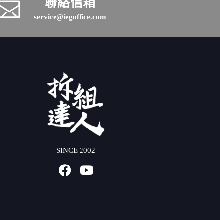
聯絡信箱
service@iegoffice.com
SINCE 2002