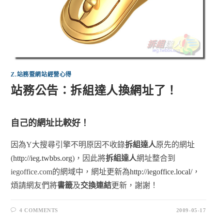
Z.站務暨網站經營心得
站務公告：拆組達人換網址了！
自己的網址比較好！
因為Y大搜尋引擎不明原因不收錄
拆組達人
原先的網址
(
http://ieg.twbbs.org
)，因此將
拆組達人
網址整合到
iegoffice.com的網域中，網址更新為
http://iegoffice.local/
，
煩請網友們將
書籤
及
交換連結
更新，謝謝！
4 COMMENTS
2009-05-17