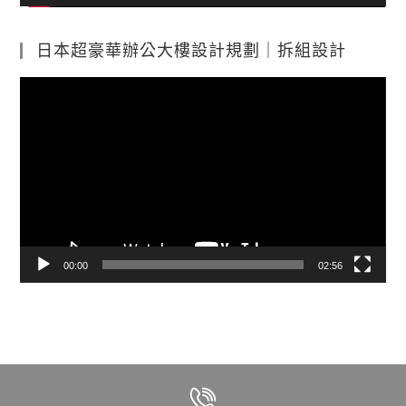
日本超豪華辦公大樓設計規劃｜拆組設計
視
訊
播
放
器
00:00
02:56