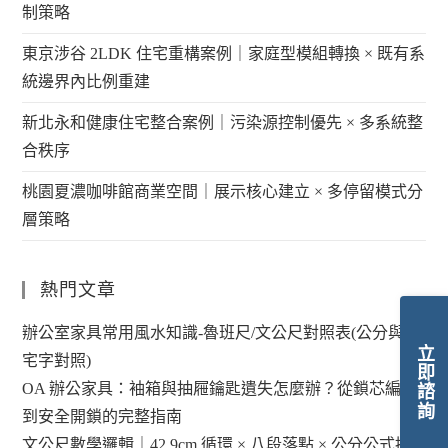
制策略
東京涉谷 2LDK 住宅重構案例｜家庭型模組轉換 × 既有系
統邊界內比例重建
新北永和健康住宅整合案例｜污染源控制優先 × 多系統整
合秩序
桃園夏濃咖啡館商業空間｜展示核心建立 × 多停留模式分
層策略
熱門文章
辦公室家具常用風水知識-魯班尺/文公尺對照表(公分與陽
立即諮詢
宅字對照)
OA 辦公家具：袖箱與抽屜鑰匙遺失怎麼辦？從鎖芯編碼
到安全開鎖的完整指南
文公尺數學邏輯｜42.9cm 循環 × 八段落點 × 公分公式換