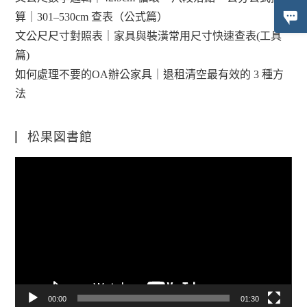
算｜301–530cm 查表（公式篇）
文公尺尺寸對照表｜家具與裝潢常用尺寸快速查表(工具
篇)
如何處理不要的OA辦公家具｜退租清空最有效的 3 種方
法
松果図書館
視
訊
播
放
器
00:00
01:30