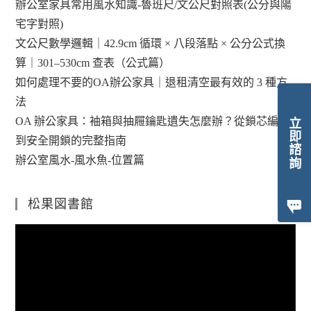
辦公室家具常用風水知識-魯班尺/文公尺對照表(公分與陽
宅字對照)
文公尺數學邏輯｜42.9cm 循環 × 八段落點 × 公分公式換
算｜301–530cm 查表（公式篇）
如何處理不要的OA辦公家具｜退租清空最有效的 3 種方
法
OA 辦公家具：袖箱與抽屜鑰匙遺失怎麼辦？從鎖芯編碼
立即諮詢
到安全開鎖的完整指南
辦公室風水-風水魚-位置篇
松果図書館
視
訊
播
放
器