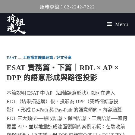
服務專線：02-2242-7222
Menu
ESAT — 工程語意歸屬理論
/
好文分享
ESAT 實務篇・下篇｜RDL × AP ×
DPP 的語意形成與路徑投影
本篇說明 ESAT 中 AP（四軸語意形狀）如何在進入
RDL（結果描述層）後，投影為 DPP（雙路徑語意投
影），形成 Do-Path 與 Pay-Path 的語意傾向。內容涵蓋
RDL 三大類型──驗收語意、保固語意、工期語意──如何
覆蓋 AP，並以地震造成漆面裂開的案例示範：在驗收前