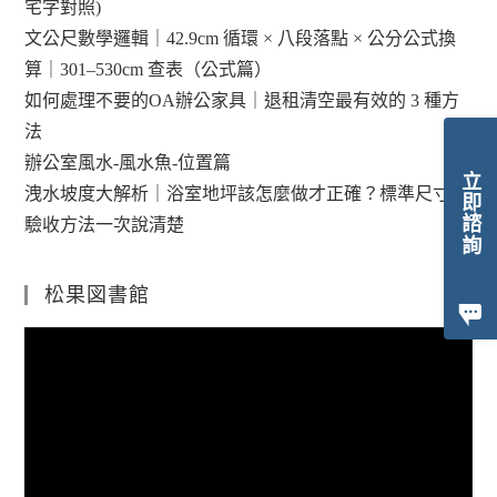
宅字對照)
文公尺數學邏輯｜42.9cm 循環 × 八段落點 × 公分公式換
算｜301–530cm 查表（公式篇）
如何處理不要的OA辦公家具｜退租清空最有效的 3 種方
法
辦公室風水-風水魚-位置篇
立即諮詢
洩水坡度大解析｜浴室地坪該怎麼做才正確？標準尺寸與
驗收方法一次說清楚
松果図書館
視
訊
播
放
器