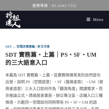
服務專線：02-2242-7222
Menu
SDT — 空間決策理論
/
好文分享
SDT 實務篇・上篇｜PS・SF・UM
的三大語意入口
本篇為 SDT 實務篇・上篇，從實務現場常見的自然語句
出發，說明 PS（空間語意）、SF（風格家族）、UM（使
用者語意）三大入口如何作為「觀測角度」閱讀需求，而
非推論公式。透過居家書房、辦公專注區、店鋪入口三種
情境，示範同一空間如何同時帶有 PS × SF × UM 的語