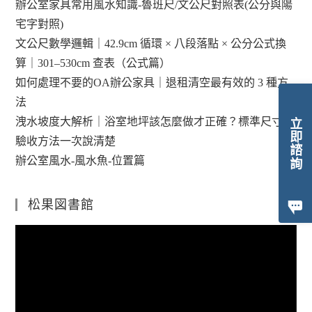
辦公室家具常用風水知識-魯班尺/文公尺對照表(公分與陽
宅字對照)
文公尺數學邏輯｜42.9cm 循環 × 八段落點 × 公分公式換
算｜301–530cm 查表（公式篇）
如何處理不要的OA辦公家具｜退租清空最有效的 3 種方
法
洩水坡度大解析｜浴室地坪該怎麼做才正確？標準尺寸與
立即諮詢
驗收方法一次說清楚
辦公室風水-風水魚-位置篇
松果図書館
視
訊
播
放
器