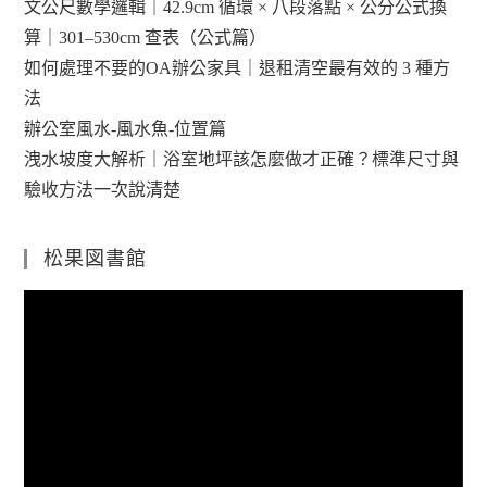
文公尺數學邏輯｜42.9cm 循環 × 八段落點 × 公分公式換
算｜301–530cm 查表（公式篇）
如何處理不要的OA辦公家具｜退租清空最有效的 3 種方
法
辦公室風水-風水魚-位置篇
洩水坡度大解析｜浴室地坪該怎麼做才正確？標準尺寸與
驗收方法一次說清楚
松果図書館
視
訊
播
放
器