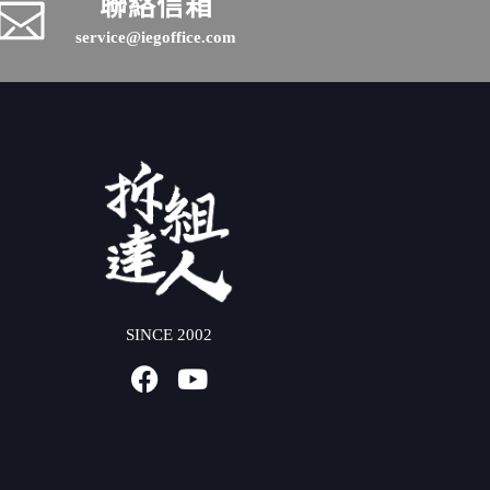
聯絡信箱
service@iegoffice.com
SINCE 2002