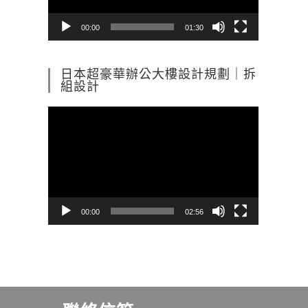
器
00:00
01:30
日本超豪華辦公大樓設計規劃｜拆
組設計
視
訊
播
放
器
00:00
02:56