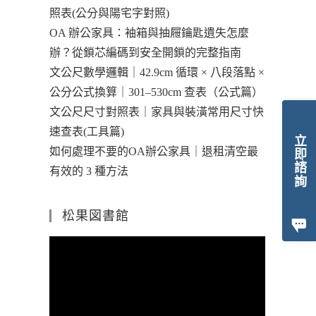
照表(公分與陽宅字對照)
OA 辦公家具：袖箱與抽屜鑰匙遺失怎麼
辦？從鎖芯編碼到安全開鎖的完整指南
文公尺數學邏輯｜42.9cm 循環 × 八段落點 ×
公分公式換算｜301–530cm 查表（公式篇）
文公尺尺寸對照表｜家具與裝潢常用尺寸快
速查表(工具篇)
立即諮詢
如何處理不要的OA辦公家具｜退租清空最
有效的 3 種方法
松果図書館
視
訊
播
放