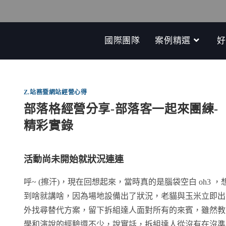
國際團隊
案例精選
好
Z.站務暨網站經營心得
部落格經營分享-部落客一起來團練-
精彩實錄
活動尚未開始就狀況連連
呼~ (擦汗)，現在回想起來，當時真的是腦袋空白 oh3 ，
到啥就講啥，因為場地設備出了狀況，老貓與玉米立即出
外找尋替代方案，留下拆組達人面對所有的來賓，雖然教
學和演說的經驗還不少，說實話，拆組達人從沒有在沒準