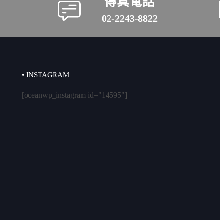
傳真電話
02-2243-8822
• INSTAGRAM
[oceanwp_instagram id="14595"]