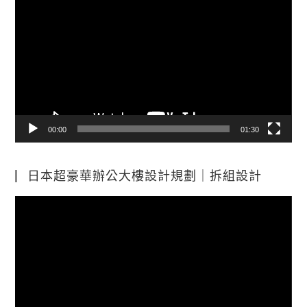
訊
播
放
器
00:00
01:30
日本超豪華辦公大樓設計規劃｜拆組設計
視
訊
播
放
器