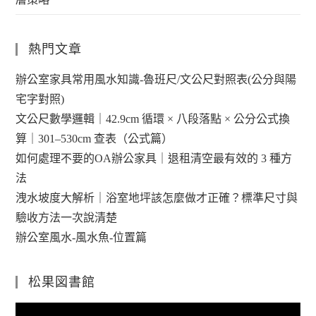
熱門文章
辦公室家具常用風水知識-魯班尺/文公尺對照表(公分與陽
宅字對照)
文公尺數學邏輯｜42.9cm 循環 × 八段落點 × 公分公式換
算｜301–530cm 查表（公式篇）
如何處理不要的OA辦公家具｜退租清空最有效的 3 種方
法
洩水坡度大解析｜浴室地坪該怎麼做才正確？標準尺寸與
驗收方法一次說清楚
辦公室風水-風水魚-位置篇
松果図書館
視