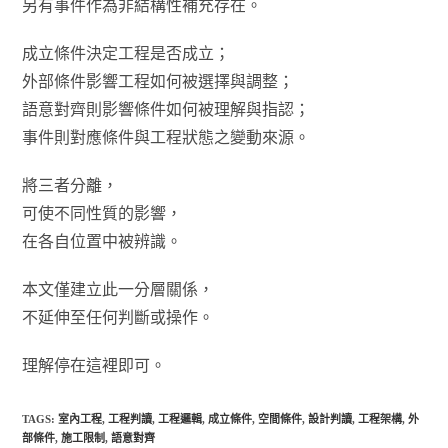
另有事件作為非結構性補充存在。
成立條件決定工程是否成立；
外部條件影響工程如何被選擇與調整；
語意對齊則影響條件如何被理解與指認；
事件則對應條件與工程狀態之變動來源。
將三者分離，
可使不同性質的影響，
在各自位置中被辨識。
本文僅建立此一分層關係，
不延伸至任何判斷或操作。
理解停在這裡即可。
TAGS:
室內工程
,
工程判讀
,
工程邏輯
,
成立條件
,
空間條件
,
設計判讀
,
工程架構
,
外
部條件
,
施工限制
,
語意對齊