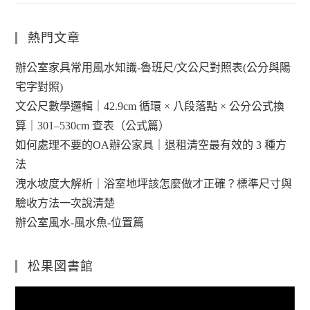
熱門文章
辦公室家具常用風水知識-魯班尺/文公尺對照表(公分與陽
宅字對照)
文公尺數學邏輯｜42.9cm 循環 × 八段落點 × 公分公式換
算｜301–530cm 查表（公式篇）
如何處理不要的OA辦公家具｜退租清空最有效的 3 種方
法
洩水坡度大解析｜浴室地坪該怎麼做才正確？標準尺寸與
驗收方法一次說清楚
辦公室風水-風水魚-位置篇
松果図書館
視