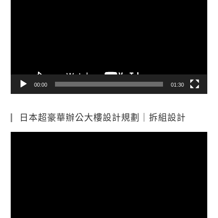
訊
播
放
器
00:00
01:30
日本超豪華辦公大樓設計規劃｜拆組設計
視
訊
播
放
器