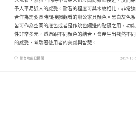
人沉著、素雅，同時不會給人過於高尚難以接近，反而給
予人平易近人的感受。耐看的程度可與木紋相比，非常適
合作為需要長時間接觸觀看的辦公家具顏色。黑白灰色系
皆可作為空間的底色或者是作跳色鑲邊的點綴之用，功能
性非常多元，透過跟不同顏色的結合，會產生出截然不同
的感受，考驗著使用者的美感與智慧。
留言功能已關閉
2017-10-