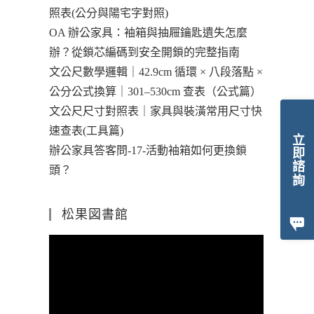
照表(公分與陽宅字對照)
OA 辦公家具：袖箱與抽屜鑰匙遺失怎麼
辦？從鎖芯編碼到安全開鎖的完整指南
文公尺數學邏輯｜42.9cm 循環 × 八段落點 ×
公分公式換算｜301–530cm 查表（公式篇）
文公尺尺寸對照表｜家具與裝潢常用尺寸快
速查表(工具篇)
立即諮詢
辦公家具答客問-17-活動袖箱如何更換鎖
頭？
松果図書館
視
訊
播
放