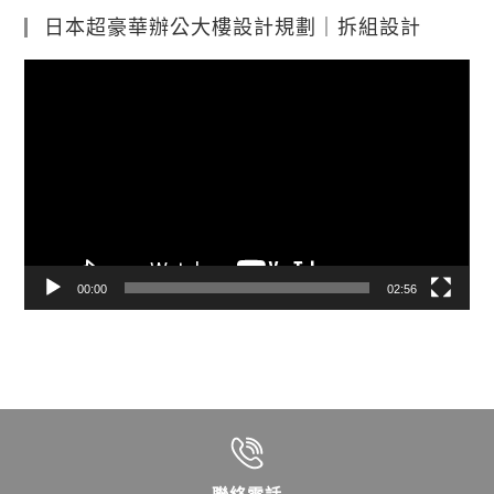
日本超豪華辦公大樓設計規劃｜拆組設計
視
訊
播
放
器
00:00
02:56