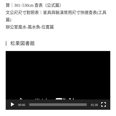
算｜301–530cm 查表（公式篇）
文公尺尺寸對照表｜家具與裝潢常用尺寸快速查表(工具
篇)
辦公室風水-風水魚-位置篇
松果図書館
視
訊
播
放
器
00:00
01:30