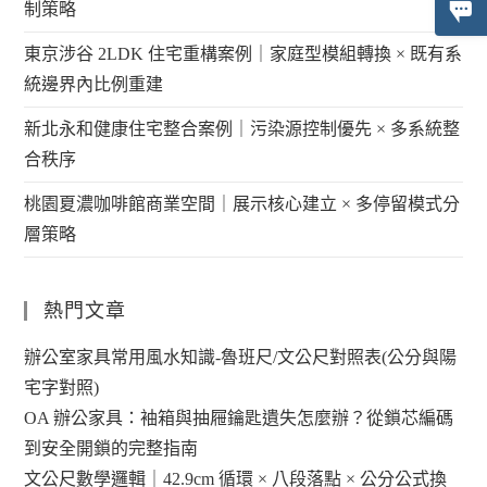
制策略
東京涉谷 2LDK 住宅重構案例｜家庭型模組轉換 × 既有系
統邊界內比例重建
新北永和健康住宅整合案例｜污染源控制優先 × 多系統整
合秩序
桃園夏濃咖啡館商業空間｜展示核心建立 × 多停留模式分
層策略
熱門文章
辦公室家具常用風水知識-魯班尺/文公尺對照表(公分與陽
宅字對照)
OA 辦公家具：袖箱與抽屜鑰匙遺失怎麼辦？從鎖芯編碼
到安全開鎖的完整指南
文公尺數學邏輯｜42.9cm 循環 × 八段落點 × 公分公式換