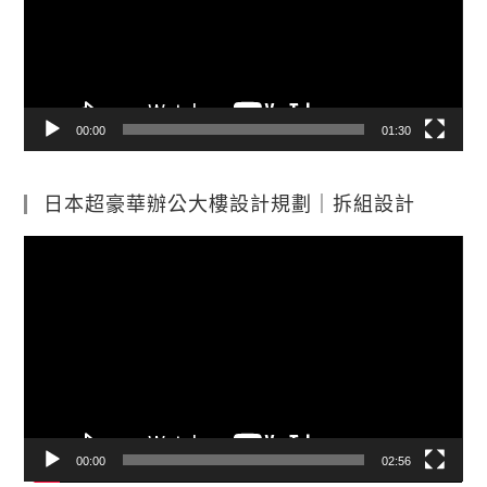
放
器
00:00
01:30
日本超豪華辦公大樓設計規劃｜拆組設計
視
訊
播
放
器
00:00
02:56