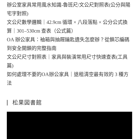
辦公室家具常用風水知識-魯班尺/文公尺對照表(公分與陽
宅字對照)
文公尺數學邏輯｜42.9cm 循環 × 八段落點 × 公分公式換
算｜301–530cm 查表（公式篇）
OA 辦公家具：袖箱與抽屜鑰匙遺失怎麼辦？從鎖芯編碼
到安全開鎖的完整指南
文公尺尺寸對照表｜家具與裝潢常用尺寸快速查表(工具
篇)
如何處理不要的OA辦公家具｜退租清空最有效的 3 種方
法
松果図書館
視
訊
播