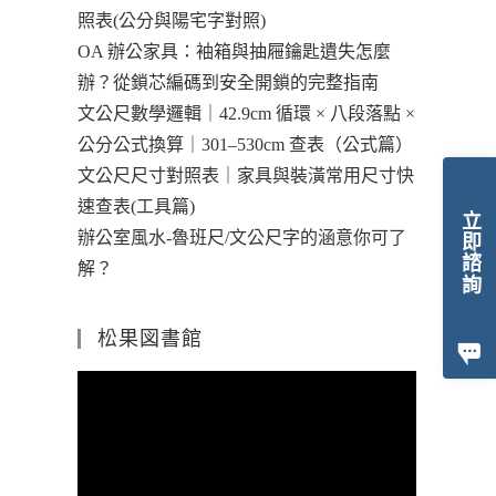
照表(公分與陽宅字對照)
OA 辦公家具：袖箱與抽屜鑰匙遺失怎麼
辦？從鎖芯編碼到安全開鎖的完整指南
文公尺數學邏輯｜42.9cm 循環 × 八段落點 ×
公分公式換算｜301–530cm 查表（公式篇）
文公尺尺寸對照表｜家具與裝潢常用尺寸快
速查表(工具篇)
立即諮詢
辦公室風水-魯班尺/文公尺字的涵意你可了
解？
松果図書館
視
訊
播
放