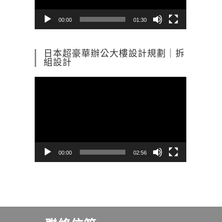
器
00:00
01:30
日本超豪華辦公大樓設計規劃｜拆
組設計
視
訊
播
放
器
00:00
02:56