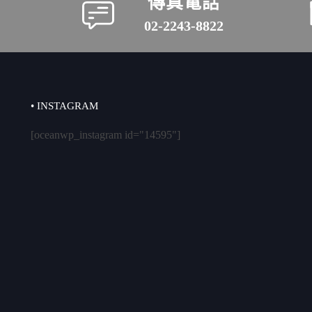
傳真電話
02-2243-8822
• INSTAGRAM
[oceanwp_instagram id="14595"]