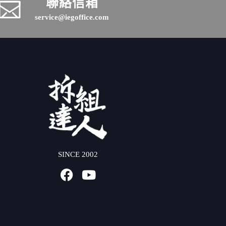
聯絡信箱
service@iegoffice.com
SINCE 2002