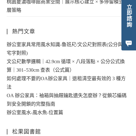
桃園夏濃咖啡館商業空間｜展示核心建立 × 多停留模式分
立即諮詢
層策略
熱門文章
辦公室家具常用風水知識-魯班尺/文公尺對照表(公分與陽
宅字對照)
文公尺數學邏輯｜42.9cm 循環 × 八段落點 × 公分公式換
算｜301–530cm 查表（公式篇）
如何處理不要的OA辦公家具｜退租清空最有效的 3 種方
法
OA 辦公家具：袖箱與抽屜鑰匙遺失怎麼辦？從鎖芯編碼
到安全開鎖的完整指南
辦公室風水-風水魚-位置篇
松果図書館