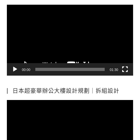
視
訊
播
放
器
00:00
01:30
日本超豪華辦公大樓設計規劃｜拆組設計
視
訊
播
放
器