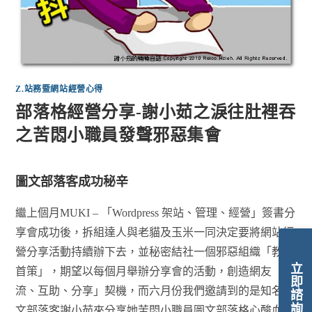
Z.站務暨網站經營心得
部落格經營分享-謝小茹之淚往肚裡吞
之苦悶小職員發聲邪惡集會
圖文部落客成功秘辛
繼上個月MUKI – 「Wordpress 架站、管理、經營」簽書分
享會成功後，拆組達人與老貓及玉米一同決定要將網站經
營分享活動持續辦下去，並秘密結社一個邪惡組織「教站
立即諮詢
首策」，期望以每個月舉辦分享會的活動，創造網友「交
流、互助、分享」契機，而六月份我們邀請到的是知名圖
文部落客謝小茹來分享她苦悶小職員圖文部落格心酸血淚