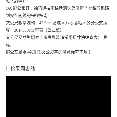
宅字對照)
OA 辦公家具：袖箱與抽屜鑰匙遺失怎麼辦？從鎖芯編碼
到安全開鎖的完整指南
文公尺數學邏輯｜42.9cm 循環 × 八段落點 × 公分公式換
算｜301–530cm 查表（公式篇）
文公尺尺寸對照表｜家具與裝潢常用尺寸快速查表(工具
篇)
辦公室風水-魯班尺/文公尺字的涵意你可了解？
松果図書館
視
訊
播
放
器