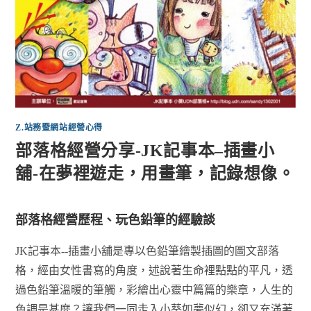
Z.站務暨網站經營心得
部落格經營分享-JK記事本–插畫小
舖-在夢裡遊走，用畫筆，記錄想像。
部落格經營歷程、玩色鉛筆的經驗談
JK記事本--插畫小舖是專以色鉛筆繪製插圖的圖文部落
格，經由女性書寫的角度，述說著生命裡點點的平凡，透
過色鉛筆溫暖的筆觸，彩繪出心靈中篇篇的樂章，人生的
色調是甚麼？讓我們一同走入小葵如夢似幻，卻又充滿著