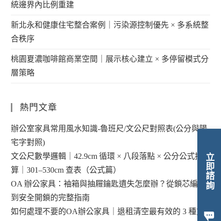
統邊界內比例重建
新北永和健康住宅整合案例｜污染源控制優先 × 多系統整
合秩序
桃園夏濃咖啡館商業空間｜展示核心建立 × 多停留模式分
層策略
熱門文章
辦公室家具常用風水知識-魯班尺/文公尺對照表(公分與陽
宅字對照)
文公尺數學邏輯｜42.9cm 循環 × 八段落點 × 公分公式換
立即諮詢
算｜301–530cm 查表（公式篇）
OA 辦公家具：袖箱與抽屜鑰匙遺失怎麼辦？從鎖芯編碼
到安全開鎖的完整指南
如何處理不要的OA辦公家具｜退租清空最有效的 3 種方