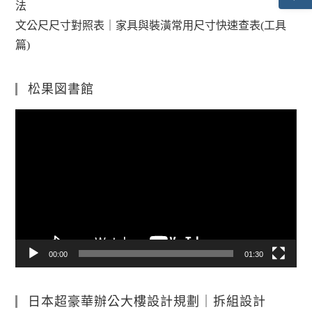
法
文公尺尺寸對照表｜家具與裝潢常用尺寸快速查表(工具
篇)
松果図書館
視
訊
播
放
器
00:00
01:30
日本超豪華辦公大樓設計規劃｜拆組設計