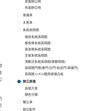
皮面辦公椅
布面辦公椅
會議桌
主管桌
系統高隔間
格狀系統高隔間
橫長條系統高隔間
直長條系統高隔間
全玻系統高隔間
滑動式系統高隔間(移動隔間)
間
高隔間門樘(推門/拉門/貼皮門/玻璃門)
技
高隔間-LOGO牆與玻璃白板
公
辦公屏風
高度示意
顏色分類
的
獨立桌
可
辦公配件