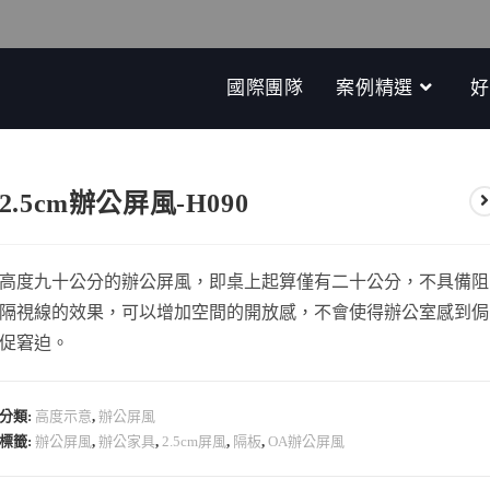
國際團隊
案例精選
好
2.5cm辦公屏風-H090
高度九十公分的辦公屏風，即桌上起算僅有二十公分，不具備阻
隔視線的效果，可以增加空間的開放感，不會使得辦公室感到侷
促窘迫。
分類:
高度示意
,
辦公屏風
標籤:
辦公屏風
,
辦公家具
,
2.5cm屏風
,
隔板
,
OA辦公屏風