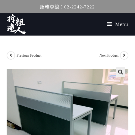
服務專線：02-2242-7222
Menu
Previous Product
Next Product
🔍