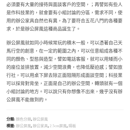
必須要有大量的接待與面談客戶的空間，；再譬如有些人
是作科技業的，就會要有小組討論的分區，需求不同，使
用的辦公家具自然也有異，為了要符合五花八門的各種要
求，於是辦公屏風這種商品誕生了。
辦公屏風就如同小時候常玩的積木一般，可以憑著自己天
馬行空的創意，在一定的範圍之內，可以任意組成各種不
同的顏色、型態與造型，譬如電話客服，就可以用矮而小
的座位並排放置，減少空間浪費，也降低壓迫感；譬如旅
行社，可以用桌下屏去除正面阻隔形成面談空間；科技業
可以採背對背坐，正面是自己的辦公空間，轉頭就有一個
小組討論的地方。可以說只有你想像不出來，幾乎沒有辦
公屏風不能做到的。
分類:
顏色分類
,
辦公屏風
標籤:
辦公屏風
,
辦公家具
,
2.5cm屏風
,
隔板