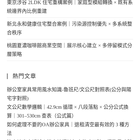
東京涉谷 2LDK 住宅重構案例｜家庭型模組轉換 × 既有系
統邊界內比例重建
新北永和健康住宅整合案例｜污染源控制優先 × 多系統整
合秩序
桃園夏濃咖啡館商業空間｜展示核心建立 × 多停留模式分
層策略
熱門文章
辦公室家具常用風水知識-魯班尺/文公尺對照表(公分與陽
宅字對照)
文公尺數學邏輯｜42.9cm 循環 × 八段落點 × 公分公式換
算｜301–530cm 查表（公式篇）
如何處理不要的OA辦公家具｜退租清空最有效的 3 種方
法