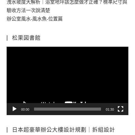
洩水坡度大解析｜浴室地坪該怎麼做才正確？標準尺寸與
驗收方法一次說清楚
辦公室風水-風水魚-位置篇
松果図書館
視
訊
播
放
器
00:00
01:30
日本超豪華辦公大樓設計規劃｜拆組設計