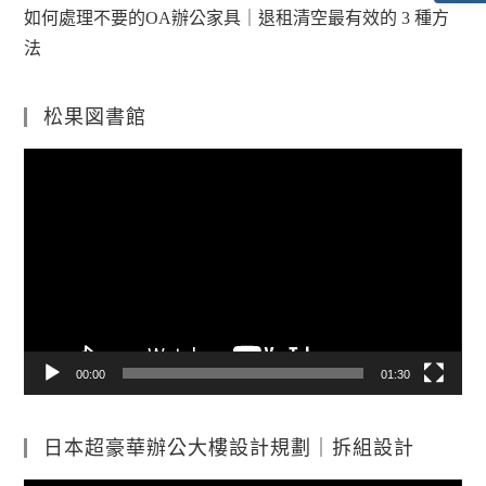
如何處理不要的OA辦公家具｜退租清空最有效的 3 種方
法
松果図書館
視
訊
播
放
器
00:00
01:30
日本超豪華辦公大樓設計規劃｜拆組設計