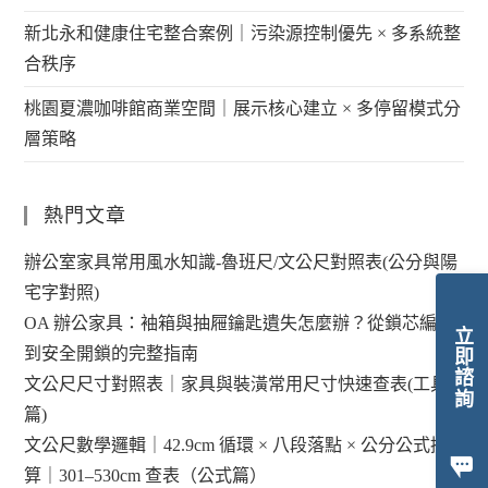
新北永和健康住宅整合案例｜污染源控制優先 × 多系統整
合秩序
桃園夏濃咖啡館商業空間｜展示核心建立 × 多停留模式分
層策略
熱門文章
辦公室家具常用風水知識-魯班尺/文公尺對照表(公分與陽
宅字對照)
OA 辦公家具：袖箱與抽屜鑰匙遺失怎麼辦？從鎖芯編碼
立即諮詢
到安全開鎖的完整指南
文公尺尺寸對照表｜家具與裝潢常用尺寸快速查表(工具
篇)
文公尺數學邏輯｜42.9cm 循環 × 八段落點 × 公分公式換
算｜301–530cm 查表（公式篇）